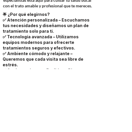
especialistas está aquí para cuidar tu salud bucal
con el trato amable y profesional que te mereces.
🌟 ¿Por qué elegirnos?
✅ Atención personalizada – Escuchamos
tus necesidades y diseñamos un plan de
tratamiento solo para ti.
✅ Tecnología avanzada – Utilizamos
equipos modernos para ofrecerte
tratamientos seguros y efectivos.
✅ Ambiente cómodo y relajante –
Queremos que cada visita sea libre de
estrés.
✅ Opciones de pago flexibles – Planes
accesibles para que nunca descuides tu
sonrisa.